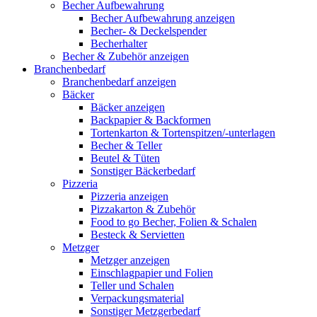
Becher Aufbewahrung
Becher Aufbewahrung anzeigen
Becher- & Deckelspender
Becherhalter
Becher & Zubehör anzeigen
Branchenbedarf
Branchenbedarf anzeigen
Bäcker
Bäcker anzeigen
Backpapier & Backformen
Tortenkarton & Tortenspitzen/-unterlagen
Becher & Teller
Beutel & Tüten
Sonstiger Bäckerbedarf
Pizzeria
Pizzeria anzeigen
Pizzakarton & Zubehör
Food to go Becher, Folien & Schalen
Besteck & Servietten
Metzger
Metzger anzeigen
Einschlagpapier und Folien
Teller und Schalen
Verpackungsmaterial
Sonstiger Metzgerbedarf