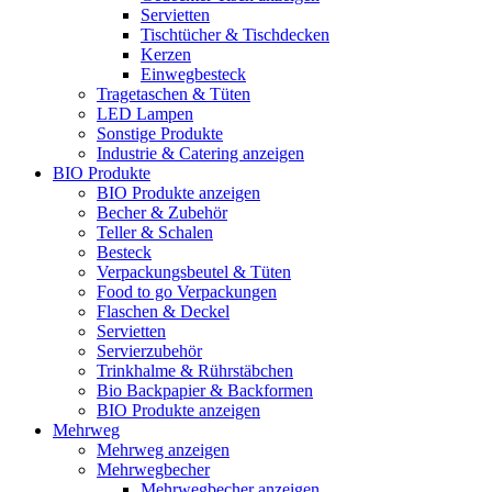
Servietten
Tischtücher & Tischdecken
Kerzen
Einwegbesteck
Tragetaschen & Tüten
LED Lampen
Sonstige Produkte
Industrie & Catering anzeigen
BIO Produkte
BIO Produkte anzeigen
Becher & Zubehör
Teller & Schalen
Besteck
Verpackungsbeutel & Tüten
Food to go Verpackungen
Flaschen & Deckel
Servietten
Servierzubehör
Trinkhalme & Rührstäbchen
Bio Backpapier & Backformen
BIO Produkte anzeigen
Mehrweg
Mehrweg anzeigen
Mehrwegbecher
Mehrwegbecher anzeigen