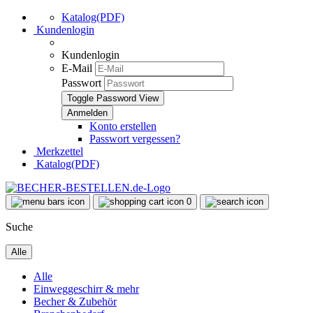
Katalog(PDF)
Kundenlogin
Kundenlogin
E-Mail
Passwort
Toggle Password View
Konto erstellen
Passwort vergessen?
Merkzettel
Katalog(PDF)
0
Suche
Alle
Alle
Einweggeschirr & mehr
Becher & Zubehör