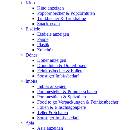
Kino
Kino anzeigen
Popcornbecher & Popcorntüten
Trinkbecher & Trinkhalme
Snackboxen
Eisdiele
Eisdiele anzeigen
Pappe
Plastik
Zubehör
Döner
Döner anzeigen
Dönertüten & Dönerboxen
Feinkostbecher & Folien
Sonstiger Imbissbedarf
Imbiss
Imbiss anzeigen
Pommesteller & Pommesschalen
Pommestüten & Spitztüten
Food to go Verpackungen & Feinkostbecher
Folien & Einschlagpapiere
Teller & Schalen
Sonstiger Imbissbedarf
Asia
Asia anzeigen