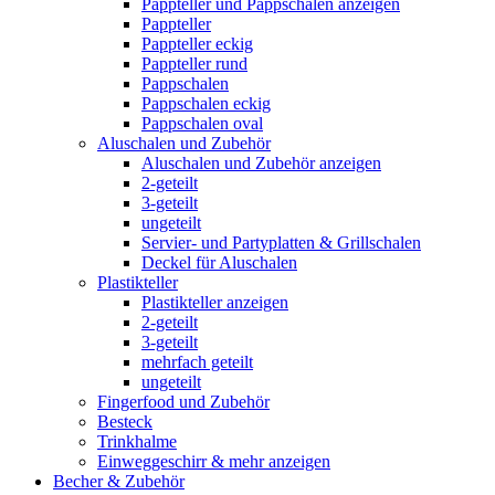
Pappteller und Pappschalen anzeigen
Pappteller
Pappteller eckig
Pappteller rund
Pappschalen
Pappschalen eckig
Pappschalen oval
Aluschalen und Zubehör
Aluschalen und Zubehör anzeigen
2-geteilt
3-geteilt
ungeteilt
Servier- und Partyplatten & Grillschalen
Deckel für Aluschalen
Plastikteller
Plastikteller anzeigen
2-geteilt
3-geteilt
mehrfach geteilt
ungeteilt
Fingerfood und Zubehör
Besteck
Trinkhalme
Einweggeschirr & mehr anzeigen
Becher & Zubehör