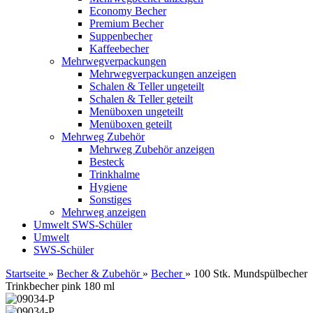
Economy Becher
Premium Becher
Suppenbecher
Kaffeebecher
Mehrwegverpackungen
Mehrwegverpackungen anzeigen
Schalen & Teller ungeteilt
Schalen & Teller geteilt
Menüboxen ungeteilt
Menüboxen geteilt
Mehrweg Zubehör
Mehrweg Zubehör anzeigen
Besteck
Trinkhalme
Hygiene
Sonstiges
Mehrweg anzeigen
Umwelt
SWS-Schüler
Umwelt
SWS-Schüler
Startseite
»
Becher & Zubehör
»
Becher
»
100 Stk. Mundspülbecher
Trinkbecher pink 180 ml