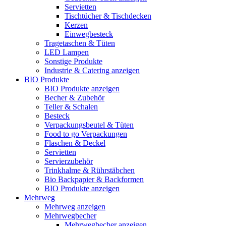
Servietten
Tischtücher & Tischdecken
Kerzen
Einwegbesteck
Tragetaschen & Tüten
LED Lampen
Sonstige Produkte
Industrie & Catering anzeigen
BIO Produkte
BIO Produkte anzeigen
Becher & Zubehör
Teller & Schalen
Besteck
Verpackungsbeutel & Tüten
Food to go Verpackungen
Flaschen & Deckel
Servietten
Servierzubehör
Trinkhalme & Rührstäbchen
Bio Backpapier & Backformen
BIO Produkte anzeigen
Mehrweg
Mehrweg anzeigen
Mehrwegbecher
Mehrwegbecher anzeigen