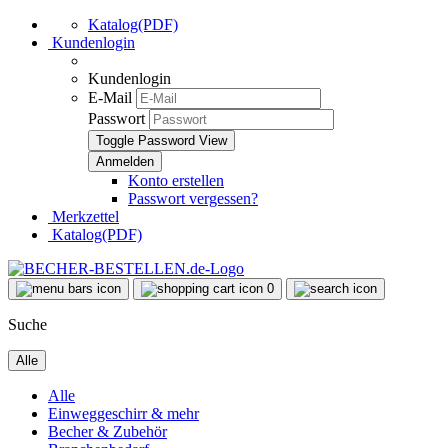
Katalog(PDF)
Kundenlogin
Kundenlogin
E-Mail
Passwort
Toggle Password View
Konto erstellen
Passwort vergessen?
Merkzettel
Katalog(PDF)
0
Suche
Alle
Alle
Einweggeschirr & mehr
Becher & Zubehör