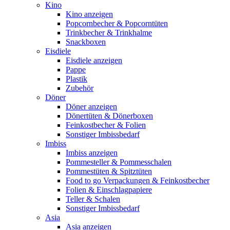
Kino
Kino anzeigen
Popcornbecher & Popcorntüten
Trinkbecher & Trinkhalme
Snackboxen
Eisdiele
Eisdiele anzeigen
Pappe
Plastik
Zubehör
Döner
Döner anzeigen
Dönertüten & Dönerboxen
Feinkostbecher & Folien
Sonstiger Imbissbedarf
Imbiss
Imbiss anzeigen
Pommesteller & Pommesschalen
Pommestüten & Spitztüten
Food to go Verpackungen & Feinkostbecher
Folien & Einschlagpapiere
Teller & Schalen
Sonstiger Imbissbedarf
Asia
Asia anzeigen