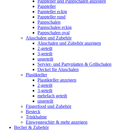
Pappteller und Pappschalen anzeigen
Pappteller
Pappteller eckig
Pappteller rund
Pappschalen
Pappschalen eckig
Pappschalen oval
Aluschalen und Zubehör
Aluschalen und Zubehör anzeigen
2-geteilt
3-geteilt
ungeteilt
Servier- und Partyplatten & Grillschalen
Deckel für Aluschalen
Plastikteller
Plastikteller anzeigen
2-geteilt
3-geteilt
mehrfach geteilt
ungeteilt
Fingerfood und Zubehör
Besteck
Trinkhalme
Einweggeschirr & mehr anzeigen
Becher & Zubehör