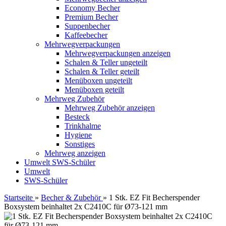
Economy Becher
Premium Becher
Suppenbecher
Kaffeebecher
Mehrwegverpackungen
Mehrwegverpackungen anzeigen
Schalen & Teller ungeteilt
Schalen & Teller geteilt
Menüboxen ungeteilt
Menüboxen geteilt
Mehrweg Zubehör
Mehrweg Zubehör anzeigen
Besteck
Trinkhalme
Hygiene
Sonstiges
Mehrweg anzeigen
Umwelt
SWS-Schüler
Umwelt
SWS-Schüler
Startseite
»
Becher & Zubehör
»
1 Stk. EZ Fit Becherspender
Boxsystem beinhaltet 2x C2410C für Ø73-121 mm