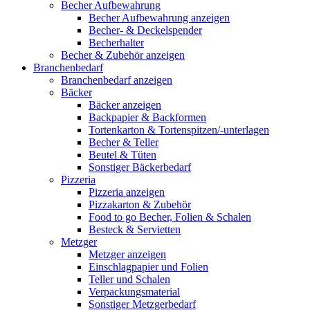
Becher Aufbewahrung
Becher Aufbewahrung anzeigen
Becher- & Deckelspender
Becherhalter
Becher & Zubehör anzeigen
Branchenbedarf
Branchenbedarf anzeigen
Bäcker
Bäcker anzeigen
Backpapier & Backformen
Tortenkarton & Tortenspitzen/-unterlagen
Becher & Teller
Beutel & Tüten
Sonstiger Bäckerbedarf
Pizzeria
Pizzeria anzeigen
Pizzakarton & Zubehör
Food to go Becher, Folien & Schalen
Besteck & Servietten
Metzger
Metzger anzeigen
Einschlagpapier und Folien
Teller und Schalen
Verpackungsmaterial
Sonstiger Metzgerbedarf